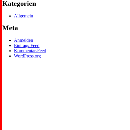
Kategorien
Allgemein
Meta
Anmelden
Eintrags-Feed
Kommentar-Feed
WordPress.org
TSG
Sport-und Gesundheitszentrum
Timmstr. 1
28816 Stuhr
tsgseckenhausen@web.de
Impressum
Datenschutzerklärung
0421 / 80 35 53
Büro: Di. 17:00 - 18:30
© 2026 TSG-Seckenhausen-Fahrenhorst. WordPress mit dem Them