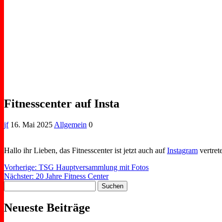
Fitnesscenter auf Insta
jf
16. Mai 2025
Allgemein
0
Hallo ihr Lieben, das Fitnesscenter ist jetzt auch auf
Instagram
vertret
Beitragsnavigation
Vorheriger
Vorherige:
TSG Hauptversammlung mit Fotos
Nächster
Beitrag:
Nächster:
20 Jahre Fitness Center
Suchen
Beitrag:
nach:
Neueste Beiträge